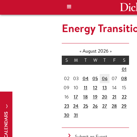
Energy Transit
«
August 2026
»
S
M
T
W
T
F
S
01
04
05
06
08
02
03
07
11
12
13
09
10
14
15
17
18
19
20
21
22
16
23
24
25
26
27
28
29
CALENDARS
30
31
Submit an Event